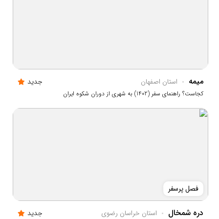
میمه
استان اصفهان
جدید
کجاست؟ راهنمای سفر (1402) به شهری از دوران شکوه ایران
فصل پرسفر
دره شمخال
استان خراسان رضوي
جدید