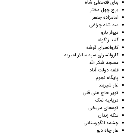
بنای فتحعلی شاه
برج چهل دختر
امامزاده جعفر
سد شاه چراغی
دیوار بارو
گنبد زنگوله
کاروانسرای قوشه
کاروانسرای سپه سالار امیریه
مسجد شکر الله
قلعه دولت آباد
پایگاه نجوم
غار شیربند
کویر حاج علی قلی
دریاچه نمک
کوه‌های مریخی
تنگه زندان
چشمه انگورستانی
غار چاه دیو