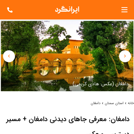
دامغان (عکس: هادي کريمي)
خانه
استان سمنان
دامغان
دامغان: معرفی جاهای دیدنی دامغان + مسیر