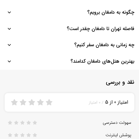
این شهر در استان سمنان قرار گرفته است.
چگونه به دامغان برویم؟
برای رفتن به این شهر می‌توانید با ماشین شخصی از اتوبان امام رضا خود
فاصله تهران تا دامغان چقدر است؟
را به مقصد برسانید یا از اتوبوس و قطار استفاده کنید.
مسافت این دو شهر حدود ۳۵۰ کیلومتر است که حدود ۴ ساعت زمان
چه زمانی به دامغان سفر کنیم؟
می‌برد.
از اوایل بهار تا اواسط پاییز بهترین فصل سفر به این شهر است.
بهترین هتل‌های دامغان کدامند؟
هتل جهانگردی و هتل دانش از بهترین هتل‌های شهر به شمار می‌روند.
نقد و بررسی
امتیاز 0 از 5
/ 0 امتیاز
سهولت دسترسی
پوشش اینترنت