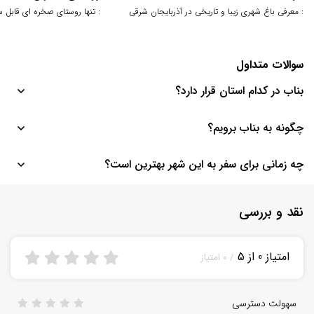
: معرفی باغ شهری زیبا و تاریخی در آذربایجان شرقی
: تنها روستای صخره ای قابل 
سوالات متداول
بناب در کدام استان قرار دارد؟
این شهر در استان آذربایجان شرقی و در فاصله 120 کیلومتری مرکز استان
چگونه به بناب برویم؟
یعنی تبریز واقع شده است.
برای رفتن به این شهر می‌توانید از اتوبوس، قطار، هواپیما و وسیله نقلیه
چه زمانی برای سفر به این شهر بهترین است؟
شخصی استفاده کنید. نزدیک‌ترین ایستگاه قطار ایستگاه آذربناب و
بهترین زمان سفر به بناب تماشایی بهار و تابستان است که هوا معتدل‌ و
نزدیک‌ترین فرودگاه به این شهر فرودگاه سهند است که در 10 کیلومتری
نقد و بررسی
مناطق طبیعی سرسبز هستند.
شرقی شهر قرار دارد.
امتیاز 0 از 5
/ 0 امتیاز
سهولت دسترسی