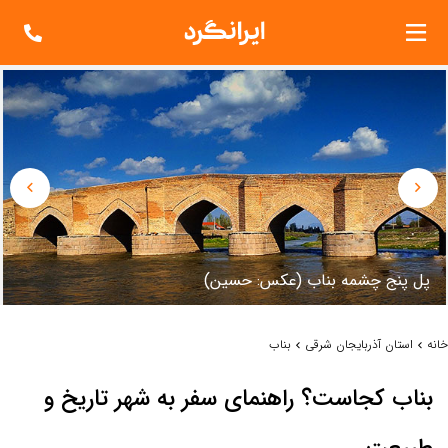
پل پنج چشمه بناب (عکس: حسين)
خانه
استان آذربايجان شرقي
بناب
بناب کجاست؟ راهنمای سفر به شهر تاریخ و