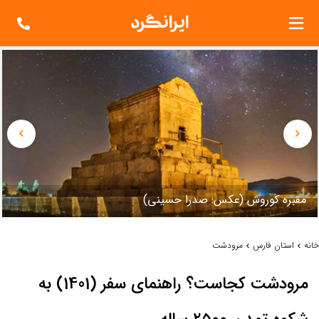
مقبره کوروش (عکس: صدرا حسيني)
خانه
استان فارس
مرودشت
مرودشت کجاست؟ راهنمای سفر (1401) به