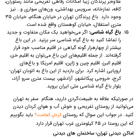
علاوه‌بر پرندگان زیبا امکانات رفاهی تفریحی مانند رستوران،
کافه، نمازخانه، سرویس بهداشتی، ون‌های سواری و… نیز
وجود دارد. باغ پرندگان تهران در خیابان هنگام، خیابان ۳۵
متری استقلال، خیابان کوهستان واقع شده است.
باغ گیاه شناسی:
اگر می‌خواهید یک مکان متفاوت و جدید
را تماشا کنید به باغ گیاه شناسی سر بزنید. در این باغ
بیشتر از چهارهزار گونه گیاهی در اقلیم مناسب خود قرار
گرفته‌اند. از جمله اقلیم‌های این باغ می‌توان به اقلیم خزر،
اقلیم البرز، اقلیم چین و ژاپن، اقلیم امریکا و باغ‌های
اروپایی اشاره کرد. برای بازدید از این باغ به اتوبان تهران-
کرج، خروجی پیکانشهر، آزادشهر، بیست متری سرو آزاد،
بلوار باغ گیاه شناسی ملی ایران بروید.
در صورتیکه علاقه به طبیعت‌گردی دارید، هنگام سفر به تهران
می‌توانید از روستای تفریحی و خوش آب و هوای کردان دیدن
کنید. در جواب این سوال که روستای
باید بگوییم
کردان کجاست؟
که این روستا در 65 کیلومتری غرب تهران قرار دارد.
اماکن دیدنی تهران؛ ساختمان های دیدنی