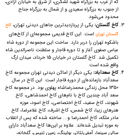
که از غرب به بزرگراه شهید لشگری، از شرق به خیابان آزادی،
از جنوب به بزرگراه سعیدی و از شمال به بزرگراه جناح
محدود می‌شود.
کاخ گلستان:
یکی از پربازدیدترین جاهای دیدنی تهران،
کاخ
است. این کاخ قدیمی مجموعه‌ای از کاخ‌های
گلستان تهران
باشکوه تهران را دربر دارد. ساخت این مجموعه از دوره شاه
عباس صفوی آغاز و تا دوره قاجار و سلطنت ناصرالدین شاه
تکمیل شد. کاخ گلستان در خیابان 15 خرداد، میدان ارگ
واقع شده است
کاخ سعدآباد:
یکی دیگر از اماکن دیدنی تهران مجموعه کاخ
سعدآباد بازمانده‌ای از دوره قاجار است. این کاخ در سال
1350 محل زندگی محمدرضاشاه پهلوی بود. در مجموعه کاخ
سعد آباد چندین کاخ با نام‌های کاخ احمدشاهی، کاخ
شهوند، کاخ سفید، کاخ اختصاصی، کاخ اسود، موزه
هنرهای زیبا، کاخ شمس، کاخ اشرف، کاخ غلامرضا، کاخ
مادر ملکه، کاخ احمدرضا و... ساخته شده که پس از انقلاب
به موزه تبدیل شده‌اند. علاوه بر این‌ها کاخ سعدآباد دارای
سالن‌ سینما، آمفی‌تئاتر، بولینگ، زمین تنیس، گلخانه،