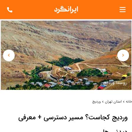
روستا ورديج
خانه
استان تهران
وردیج
وردیج کجاست؟ مسیر دسترسی + معرفی