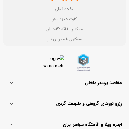
صفحه اصلی
کارت هدیه سفر
همکاری با اقامتگاه‌داران
همکاری با مجریان تور
مقاصد پرسفر داخلی
مشهد
یزد
رزرو تورهای گروهی و طبیعت گردی
تهران
ماسال
قشم
باغ بهادران
تور لحظه آخری کیش
تور مشهد
کیش
چادگان
اجاره ویلا و اقامتگاه سراسر ایران
تور لحظه آخری
تور کیش از مشهد