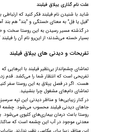
علت نام گذاری ییلاق فیلبند
شاید با شنیدن نام فیلبند فکر کنید که ارتباطی ب
"فیل یا فِل" به معنای خستگی و "بند" هم بند 
در گذشته مسیر رسیدن به این روستا سخت و ط
بسیار خسته می‌شدند؛ از این‌رو نام آن را فیلبند 
تفریحات و دیدنی های ییلاق فیلبند
تماشای چشم‌انداز بی‌نظیر فیلبند با ابرهایی که ز
تفریحی است که انتظار شما را می‌کشد. قدم زد
هست. اگر در فصل ییلاق به این روستا سفر کنید
تماشای دام‌های مشغول چرا بنشینید.
در کنار زیبایی‌ها و مناظر دیدنی این تپه سرسب
جاهای دیدنی فیلبند محسوب می‌شود. چشمه لار ف
روستا باعث درمان بیماری‌های کلیوی می‌شود. به‌ع
معدنی موجود در آب این چشمه است که ساکنان 
این مناظر زیبا برای عکاسی نظیر ندارند. بنابر