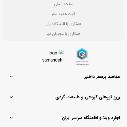
صفحه اصلی
کارت هدیه سفر
همکاری با اقامتگاه‌داران
همکاری با مجریان تور
مقاصد پرسفر داخلی
مشهد
یزد
رزرو تورهای گروهی و طبیعت گردی
تهران
ماسال
قشم
باغ بهادران
تور لحظه آخری کیش
تور مشهد
کیش
چادگان
اجاره ویلا و اقامتگاه سراسر ایران
تور لحظه آخری
تور کیش از مشهد
اصفهان
رامسر
تور قشم
تور کیش از اصفهان