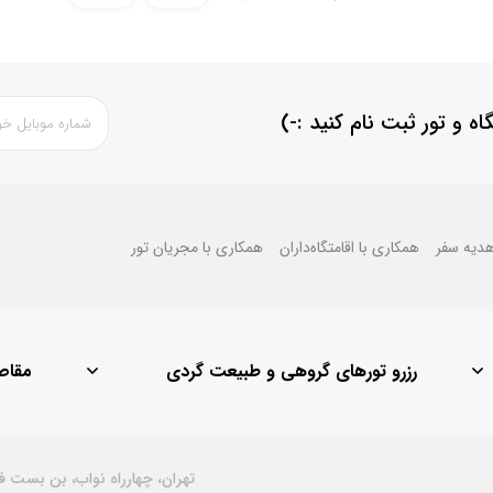
اه و تور ثبت نام کنید
:-)
هدیه سفر
همکاری با اقامتگاه‌داران
همکاری با مجریان تور
رزرو تورهای گروهی و طبیعت گردی
مقاص
تور لحظه آخری کیش
تور مشهد
مشه
تور لحظه آخری
تور کیش از مشهد
تهر
تهران، چهارراه نواب، بن بست فرهادیه،
تور قشم
تور کیش از اصفهان
قش