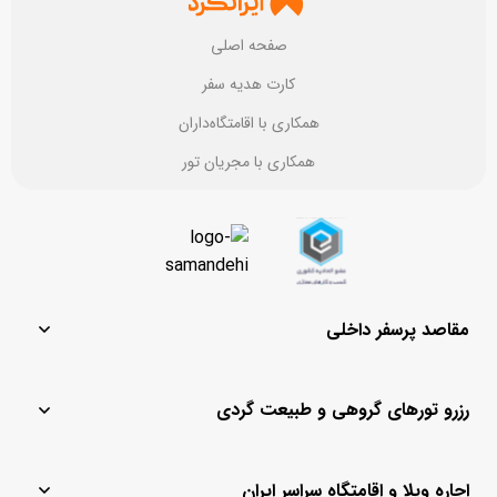
صفحه اصلی
کارت هدیه سفر
همکاری با اقامتگاه‌داران
همکاری با مجریان تور
مقاصد پرسفر داخلی
مشهد
یزد
رزرو تورهای گروهی و طبیعت گردی
تهران
ماسال
قشم
باغ بهادران
تور لحظه آخری کیش
تور مشهد
کیش
چادگان
اجاره ویلا و اقامتگاه سراسر ایران
تور لحظه آخری
تور کیش از مشهد