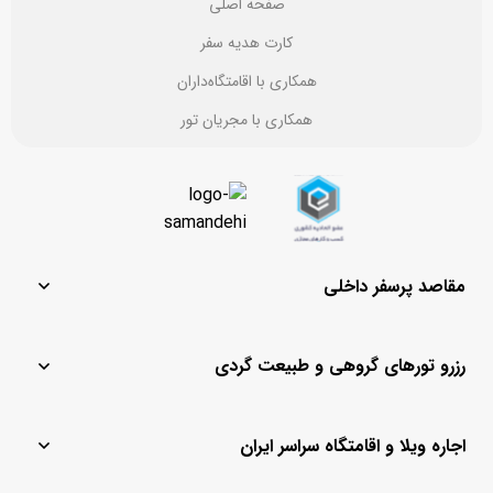
صفحه اصلی
کارت هدیه سفر
همکاری با اقامتگاه‌داران
همکاری با مجریان تور
مقاصد پرسفر داخلی
مشهد
یزد
رزرو تورهای گروهی و طبیعت گردی
تهران
ماسال
قشم
باغ بهادران
تور لحظه آخری کیش
تور مشهد
کیش
چادگان
اجاره ویلا و اقامتگاه سراسر ایران
تور لحظه آخری
تور کیش از مشهد
اصفهان
رامسر
تور قشم
تور کیش از اصفهان