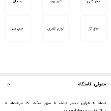
کولر گازی
تلویزیون
یخچال
اجاق گاز
لوازم آشپزی
چای ساز
معرفی اقامتگاه
فاصله تا نانوایی ۵۰متر فاصله تا سوپر مارکت ۶۰ متر.فاصله تا
دریا۲دقیقه.جای بسیار آرام ودنج