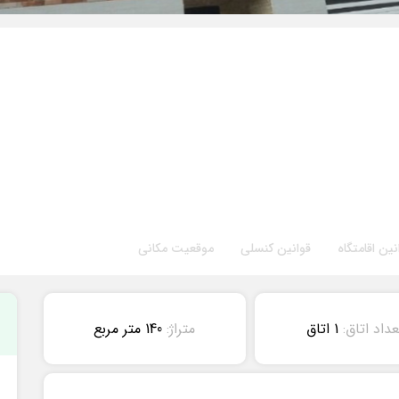
نین اقامتگاه
قوانین کنسلی
موقعیت مکانی
عداد اتاق:
1 اتاق
متراژ:
140 متر مربع