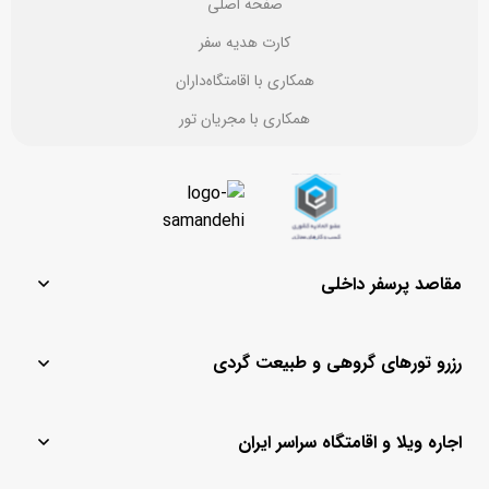
صفحه اصلی
کارت هدیه سفر
همکاری با اقامتگاه‌داران
همکاری با مجریان تور
مقاصد پرسفر داخلی
مشهد
یزد
رزرو تورهای گروهی و طبیعت گردی
تهران
ماسال
قشم
باغ بهادران
تور لحظه آخری کیش
تور مشهد
کیش
چادگان
اجاره ویلا و اقامتگاه سراسر ایران
تور لحظه آخری
تور کیش از مشهد
اصفهان
رامسر
تور قشم
تور کیش از اصفهان