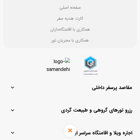
صفحه اصلی
کارت هدیه سفر
همکاری با اقامتگاه‌داران
همکاری با مجریان تور
مقاصد پرسفر داخلی
مشهد
یزد
رزرو تورهای گروهی و طبیعت گردی
تهران
ماسال
قشم
باغ بهادران
تور لحظه آخری کیش
تور مشهد
کیش
چادگان
اجاره ویلا و اقامتگاه سراسر ایران
تور لحظه آخری
تور کیش از مشهد
اصفهان
رامسر