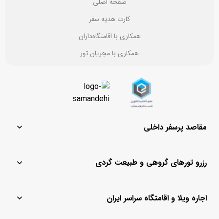
صفحه اصلی
کارت هدیه سفر
همکاری با اقامتگاه‌داران
همکاری با مجریان تور
مقاصد پرسفر داخلی
مشهد
یزد
رزرو تورهای گروهی و طبیعت گردی
تهران
ماسال
قشم
باغ بهادران
تور لحظه آخری کیش
تور مشهد
کیش
چادگان
اجاره ویلا و اقامتگاه سراسر ایران
تور لحظه آخری
تور کیش از مشهد
اصفهان
رامسر
تور قشم
تور کیش از اصفهان