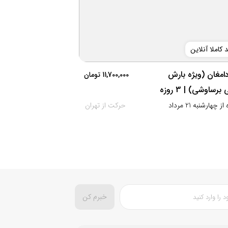
 کاملا آنلاین
دامغان (ویژه بارش
11,700,000
برساوشی) | 3 روزه
حرکت از تهران
خبرم کن