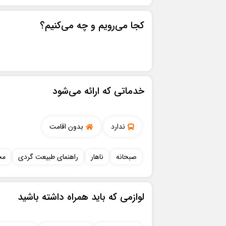
مرداد 1405
کجا می‌رویم و چه می‌کنیم؟
ش
ی
د
س
چ
پ
1
8
7
6
5
4
3
خدماتی که ارائه می‌شود
15
14
13
12
11
10
17
22
21
20
19
18
ندارد
بدون اقامت
ابتدا
29
28
27
26
25
24
صبحانه
ناهار
راهنماي طبيعت گردي
مج
31
لوازمی که باید همراه داشته باشید