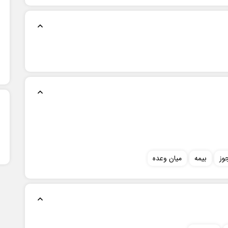
شهریور 1405
ج
ش
ی
د
س
چ
پ
ج
6
5
4
3
2
1
2
13
12
11
10
9
8
7
9
20
19
18
17
16
15
14
16
27
26
25
24
23
22
21
23
31
30
29
28
30
وز
بيمه
میان وعده