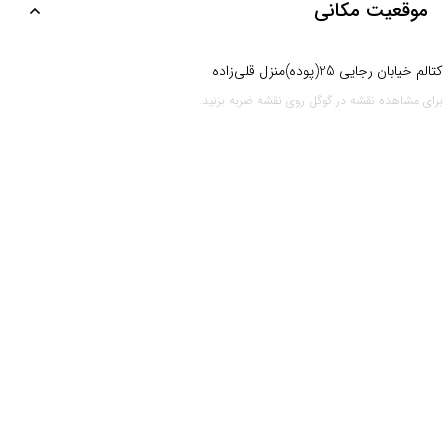
موقعیت مکانی
کتالم خیابان رجایی 25(پوده)منزل قلی‌زاده
برای مشاهده نقشه در گوگل روی نقشه ضربه بزنید.