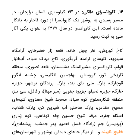
۱۴. کاروانسرای دالکی:
در ۲۳ کیلومتری شمال برازجان، در
مسیر رسیدن به بوشهر یک کاروانسرا از دوره قاجار به یادگار
مانده است. این کاروانسرا در سال ۱۳۷۷ به عنوان یکی آثار
ملی به ثبت رسید.
کاخ کوروش، غار چهل خانه، قلعه زار خضرخان، آرامگاه
سیبویه، کلیسای ارامنه گریگوری، کاخ بردک سیاه، آب‌انبار
قوام، کاروانسرای مشیرالملک دشتستان، قلعه نصوری، منطقه
تاریخی توز، گورستان مهاجمین انگلیسی، چشمه آبگرم
قوچارک، پارک ملی نای بند، پارک پرندگان بوشهر، جزیره
خارگ، جزیره نخیلو، جزیره جنوبی (میر مهنا)، رافائل، سی نیز،
منطقه شکارممنوع کوه سیاه، مسجد شیخ سعدون، کلیسای
مسیح مقدس، پارک ساحلی آب شیرین کن، پارک شغاب،
اسکله جفره، مرقد شیخ حسین چاه کوتاهی، کوه پَدری
(پردیس) جم (زادگاه غسل تعمیدِ پدرِ جمشید پیشدادی)،
خلیج نایبند
و… از دیگر جاهای دیدنی بوشهر و شهرستان‌های