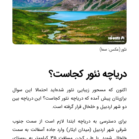
نئور (عکس: سما)
دریاچه نئور کجاست؟
اکنون که مسحور زیبایی نئور شده‌اید احتمالا این سوال
برای‌تان پیش آمده که دریاچه نئور کجاست؟ این دریاچه بین
دو شهر اردبیل و خلخال قرار گرفته است.
برای دسترسی به دریاچه ابتدا لازم است از سمت جنوب
شرقی شهر اردبیل (میدان ایثار) وارد جاده آسفالت به سمت
خلخال شوید. با طی کردن مسافت ۳۵ کیلومتر به روستای