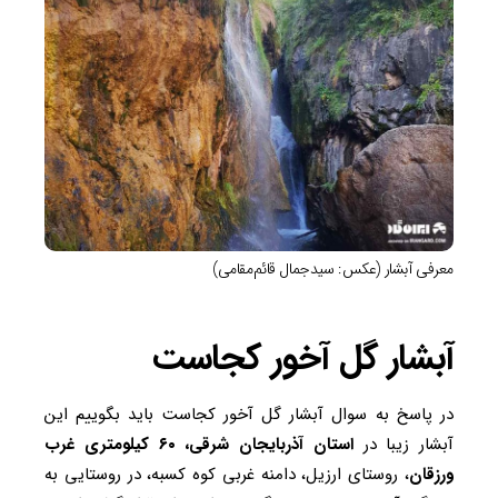
معرفی آبشار (عکس: سیدجمال قائم‌مقامی)
آبشار گل آخور کجاست
در پاسخ به سوال آبشار گل آخور کجاست باید بگوییم این
آبشار زیبا در
استان آذربایجان شرقی، ۶۰ کیلومتری غرب
ورزقان
، روستای ارزیل، دامنه غربی کوه کسبه، در روستایی به