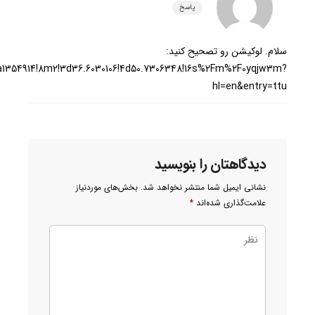
پاسخ
سلام. لوکیشن رو تصحیح کنید:
a1354914!8m2!3d36.6030106!4d50.7306348!16s%2Fm%2F0yqjw3m?
hl=en&entry=ttu
دیدگاهتان را بنویسید
نشانی ایمیل شما منتشر نخواهد شد.
بخش‌های موردنیاز
علامت‌گذاری شده‌اند
*