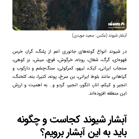
آبشار شیوند (عکس: سعید مویدی)
در شیوند انواع گونه‌های جانوری اعم از پلنگ، گراز، خرس
قهوه‌ای، گرگ، شغال، روباه، خرگوش، قوچ، میش، بز کوهی،
سنجاب ایرانی، کبک، تیهو، کمرکولی، سنگ‌چشم و دارکوب و
گیاهانی مانند بلوط ایرانی، بن سرخ، پونه، کتیرا، بنه، کلخنگ،
انجیر و کیکم، انار، انگور، انجیر، گردو و… به اهمیت و ارزش
این منطقه افزوده‌اند.
آبشار شیوند کجاست و چگونه
باید به این آبشار برویم؟